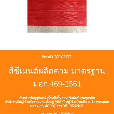
ท็อปกรีต TOP CRETE
สีซีเมนต์ผลิตตาม มาตรฐาน
มอก.469-2561
จำหน่ายวัสดุอุปกรณ์ เกี่ยวกับพื้นคอนกรีตพิมพ์ลายทุกชนิด
สำนักงานใหญ่ จังหวัดขอนแก่น ตั้งอยู่ 888/7 หมู่21 ต.บ้านเป็ด อ.เมืองขอนแก่น
จ.ขอนแก่น 40000 โทร 081-0532108
สายด่วน 081-0532108