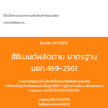
เป็นเนื้อหาของบทความหรือสินค้าโดยละเอียด
กรุณาใส่ข้อความ …
ท็อปกรีต TOP CRETE
สีซีเมนต์ผลิตตาม มาตรฐาน
มอก.469-2561
จำหน่ายวัสดุอุปกรณ์ เกี่ยวกับพื้นคอนกรีตพิมพ์ลายทุกชนิด
สำนักงานใหญ่ จังหวัดขอนแก่น ตั้งอยู่ 888/7 หมู่21 ต.บ้านเป็ด อ.เมืองขอนแก่น
จ.ขอนแก่น 40000 โทร 081-0532108
สายด่วน 081-0532108
ไอดีไลน์ cement2008